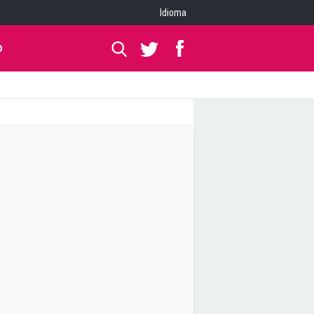
Idioma
O