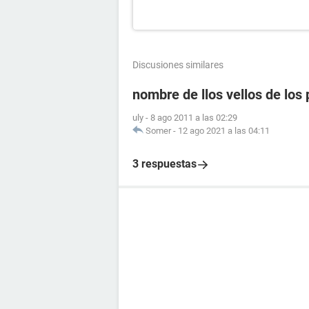
Discusiones similares
nombre de llos vellos de los 
uly
-
8 ago 2011 a las 02:29
Somer
-
12 ago 2021 a las 04:11
3 respuestas