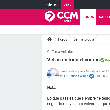
High-Tech
Salud
FOROS
SALUD
Foros
Dermatologia
Tema Anterior
Vellos en todo el cuerpo
Res
CarolinaVelsquez
- Modificado el 17 
Dr. Carlos Salinas
-
13 jun 20
Hola,
Lo que pasa es que siempre he tenido
segundo dia y esta creciendo a que 