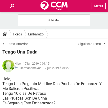
MENU
INICIO
FORUMS
Foros
Embarazo
SALUD
Tema Anterior
Siguiente Tema
Tengo Una Duda
FAMILIA
Nibe
- 17 jun 2019 à 01:15
NUTRICIÓN
Hermanamayor -
17 jun 2019 à 01:22
Hola,
BIENESTAR
Tengo Una Pregunta Me Hice Dos Pruebas De Embarazo Y
Me Salieron Positivas
SEXUALIDAD
Tengo 10 días De Retraso
Las Pruebas Son De Orina
Es Seguro q Este Embarazada?
GLOSARIO