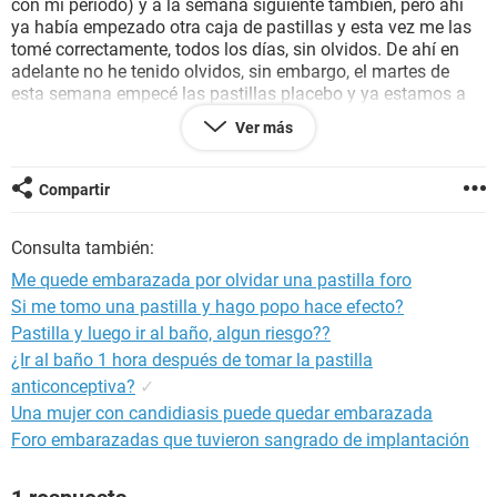
con mi periodo) y a la semana siguiente también, pero ahí
ya había empezado otra caja de pastillas y esta vez me las
tomé correctamente, todos los días, sin olvidos. De ahí en
adelante no he tenido olvidos, sin embargo, el martes de
esta semana empecé las pastillas placebo y ya estamos a
jueves y todavía no me llega. Mi última regla fue del 11 de
Ver más
junio al 15 y hasta el momento no me ha llegado. Estoy muy
asustada, pues técnicamente estoy con retraso. Me hice una
prueba de sangre el 26 de junio y salió negativa, luego me
Compartir
hice una prueba de orina cadera el 5 de julio negativa
también. Hay posibilidad de embarazo??.
Consulta también:
Gracias
Me quede embarazada por olvidar una pastilla foro
Si me tomo una pastilla y hago popo hace efecto?
Pastilla y luego ir al baño, algun riesgo??
¿Ir al baño 1 hora después de tomar la pastilla
anticonceptiva?
✓
Una mujer con candidiasis puede quedar embarazada
Foro embarazadas que tuvieron sangrado de implantación