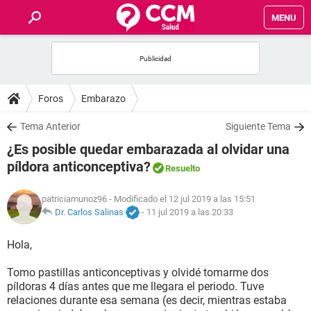
MENU
INICIO
FOROS
Foros
Embarazo
SALUD
Tema Anterior
Siguiente Tema
¿Es posible quedar embarazada al olvidar una
FAMILIA
píldora anticonceptiva?
Resuelto
NUTRICIÓN
patriciamunoz96
- Modificado el 12 jul 2019 a las 15:51
Dr. Carlos Salinas
-
11 jul 2019 a las 20:33
BIENESTAR
Hola,
SEXUALIDAD
Tomo pastillas anticonceptivas y olvidé tomarme dos
píldoras 4 días antes que me llegara el periodo. Tuve
relaciones durante esa semana (es decir, mientras estaba
GLOSARIO