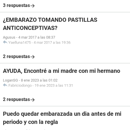
3 respuestas
¿EMBARAZO TOMANDO PASTILLAS
ANTICONCEPTIVAS?
Agusus
-
4 mar 2017 a las 08:37
Yaelluna1475
-
4 mar 2017 a las 19:36
2 respuestas
AYUDA, Encontré a mi madre con mi hermano
LoganSG
-
8 ene 2023 a las 01:02
Fabriciodongo
-
19 ene 2023 a las 11:31
2 respuestas
Puedo quedar embarazada un dia antes de mi
periodo y con la regla