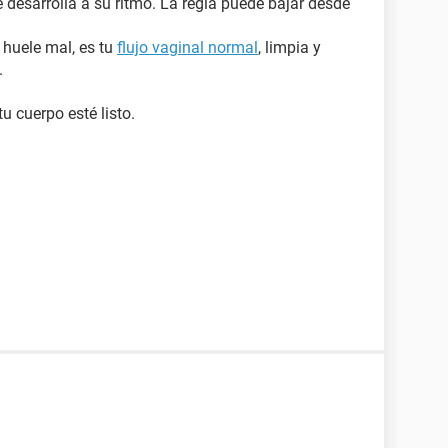
e desarrolla a su ritmo. La regla puede bajar desde
o huele mal, es tu
flujo vaginal normal
, limpia y
.
u cuerpo esté listo.