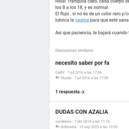
Hola! Tranquila cielo, cada cuerpo s
los 8 a los 18, y es normal.
El flujo , si no es de un color raro y/
lubrica la
vagina
para que esté sana
Así que paciencia, te bajará cuando t
Discusiones similares
necesito saber por fa
GABY
-
7 jul 2016 a las 17:06
Eluzab
-
7 jul 2016 a las 17:09
1 respuesta
DUDAS CON AZALIA
sandrews
-
7 abr 2014 a las 11:16
Bolboreta
-
15 sep 2023 a las 10:50