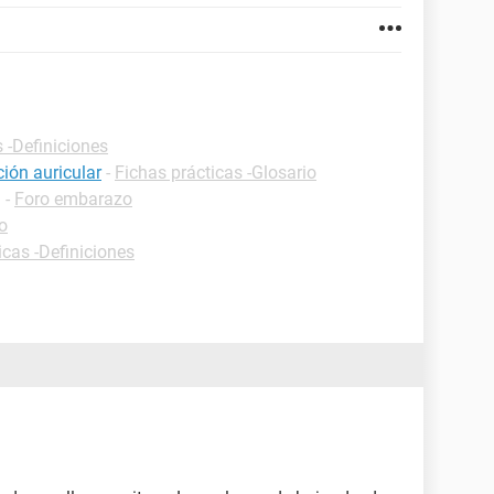
 -Definiciones
ción auricular
-
Fichas prácticas -Glosario
✓
-
Foro embarazo
o
icas -Definiciones