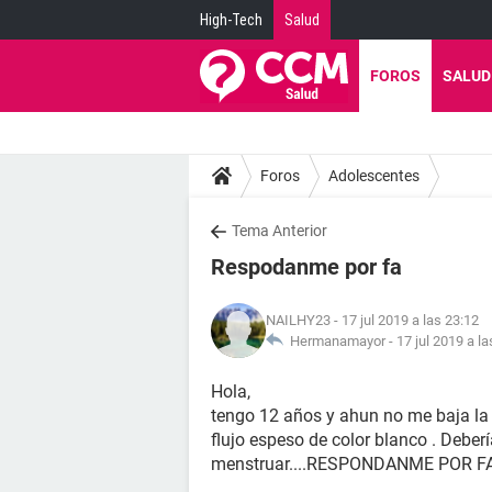
High-Tech
Salud
FOROS
SALUD
Foros
Adolescentes
Tema Anterior
Respodanme por fa
NAILHY23
- 17 jul 2019 a las 23:12
Hermanamayor -
17 jul 2019 a la
Hola,
tengo 12 años y ahun no me baja la 
flujo espeso de color blanco . Deber
menstruar....RESPONDANME POR FA 