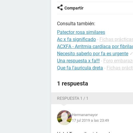
Compartir
Consulta también:
Patector rosa similares
Ac x fa significado
-
Fichas prácticas
ACXFA - Arritmia cardíaca por fibrila
Necesito saberlo por fa es urgente
Una respuesta x fa!!!
-
Foro embaraz
Que fa l'auricula dreta
-
Fichas práct
1 respuesta
RESPUESTA 1 / 1
Hermanamayor
17 jul 2019 a las 23:49