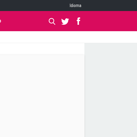
Idioma
O