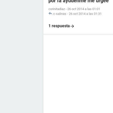
por fa ayudenme me urgee
corinitadiaz
-
26 oct 2014 a las 01:01
c-salinas
-
26 oct 2014 a las 01:31
1 respuesta