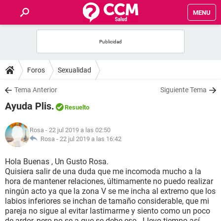
MENU
INICIO
FOROS
Foros
Sexualidad
SALUD
Tema Anterior
Siguiente Tema
Ayuda Plis.
Resuelto
FAMILIA
Rosa
- 22 jul 2019 a las 02:50
NUTRICIÓN
Rosa -
22 jul 2019 a las 16:42
Hola Buenas , Un Gusto Rosa.
BIENESTAR
Quisiera salir de una duda que me incomoda mucho a la
hora de mantener relaciones, últimamente no puedo realizar
SEXUALIDAD
ningún acto ya que la zona V se me incha al extremo que los
labios inferiores se inchan de tamaño considerable, que mi
pareja no sigue al evitar lastimarme y siento como un poco
GLOSARIO
de ardor, pero no se a que se debe eso.. Llevo tiempo así,