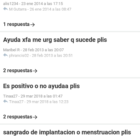
alis1234
-
23 ene 2014 a las 17:15
M Gutarra
-
26 ene 2014 a las 08:47
1 respuesta
Ayuda xfa me urg saber q sucede plis
Maribel R
-
28 feb 2013 a las 20:07
phrancis02
-
28 feb 2013 a las 20:51
2 respuestas
Es positivo o no ayudaa plis
Tinaa27
-
29 mar 2018 a las 01:47
Tinaa27
-
29 mar 2018 a las 12:23
2 respuestas
sangrado de implantacion o menstruacion plis