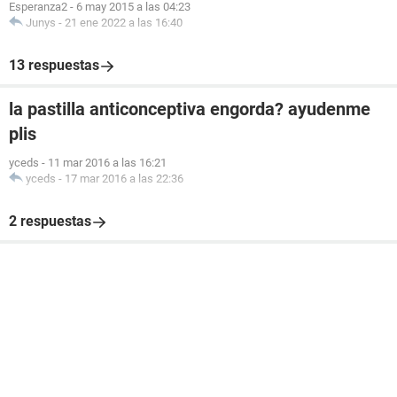
Esperanza2
-
6 may 2015 a las 04:23
Junys
-
21 ene 2022 a las 16:40
13 respuestas
la pastilla anticonceptiva engorda? ayudenme
plis
yceds
-
11 mar 2016 a las 16:21
yceds
-
17 mar 2016 a las 22:36
2 respuestas