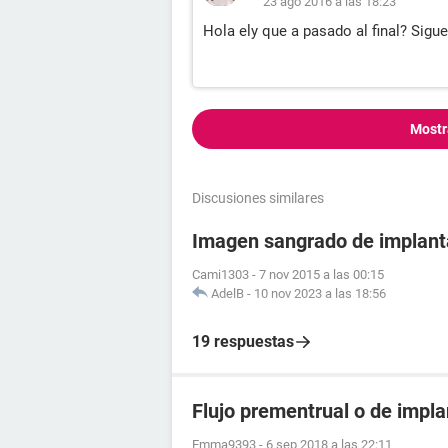
23 ago 2016 a las 18:23
Hola ely que a pasado al final? Sig
Mostr
Discusiones similares
Imagen sangrado de implantac
Cami1303
-
7 nov 2015 a las 00:15
AdelB
-
10 nov 2023 a las 18:56
19 respuestas
Flujo prementrual o de impla
Emma9393
-
6 sep 2018 a las 22:11