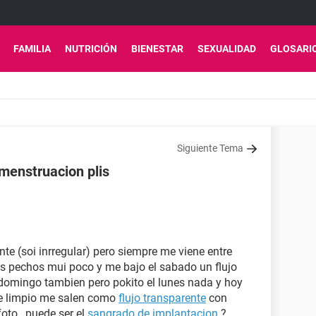
FAMILIA
NUTRICIÓN
BIENESTAR
SEXUALIDAD
GLOSARI
Siguiente Tema
menstruacion plis
te (soi inrregular) pero siempre me viene entre
los pechos mui poco y me bajo el sabado un flujo
l domingo tambien pero pokito el lunes nada y hoy
me limpio me salen como
flujo transparente
con
oto , puede ser el
sangrado de implantacion
?