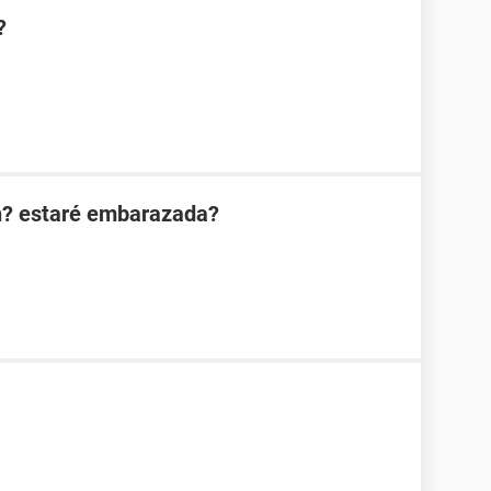
?
n? estaré embarazada?