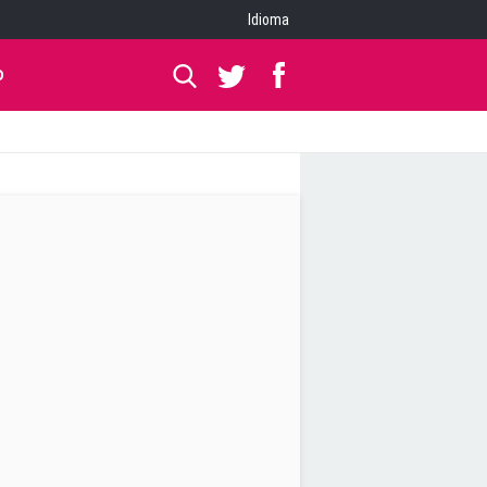
Idioma
O