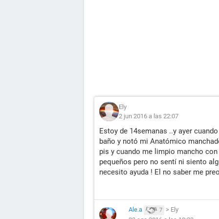
Ely
2 jun 2016 a las 22:07
Estoy de 14semanas ..y ayer cuando 
baño y notó mi Anatómico manchado c
pis y cuando me limpio mancho con
pequeños pero no sentí ni siento al
necesito ayuda ! El no saber me pre
Ale.a
>
Ely
7