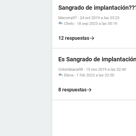
Sangrado de implantación??
Macorra97
-
24 oct 2019 a las 03:23
Chelo
-
18 sep 2023 a las 00:19
12 respuestas
Es Sangrado de implantació
Colombiana98
-
15 nov 2019 a las 02:40
Elena
-
1 feb 2023 a las 02:50
8 respuestas