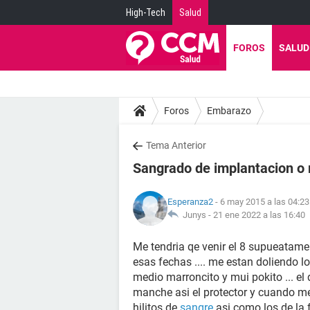
High-Tech
Salud
FOROS
SALUD
Foros
Embarazo
Tema Anterior
Sangrado de implantacion o 
Esperanza2
- 6 may 2015 a las 04:23
Junys -
21 ene 2022 a las 16:40
Me tendria qe venir el 8 supueatamen
esas fechas .... me estan doliendo 
medio marroncito y mui pokito ... e
manche asi el protector y cuando 
hilitos de
sangre
asi como los de la f