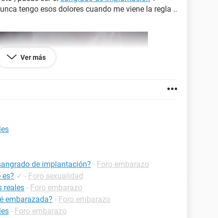
nca tengo esos dolores cuando me viene la regla ..
Ver más
les
 sangrado de implantación?
-
Foro embarazo
 es?
✓
-
Foro sexualidad
 reales
-
Foro embarazo
ré embarazada?
-
Foro embarazo
les
-
Foro embarazo