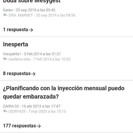
Duda sobre Mesygest
Karen
-
25 sep 2019 a las 03:42
DRA. MARNET
-
25 sep 2019 a las 08:56
1 respuesta
Inesperta
Inesperta1
-
5 feb 2014 a las 21:21
marlene-ines
-
7 feb 2014 a las 16:52
8 respuestas
¿Planificando con la inyección mensual puedo
quedar embarazada?
ZAIRA 03
-
16 abr 2013 a las 17:47
03291625
-
7 mar 2020 a las 15:13
177 respuestas