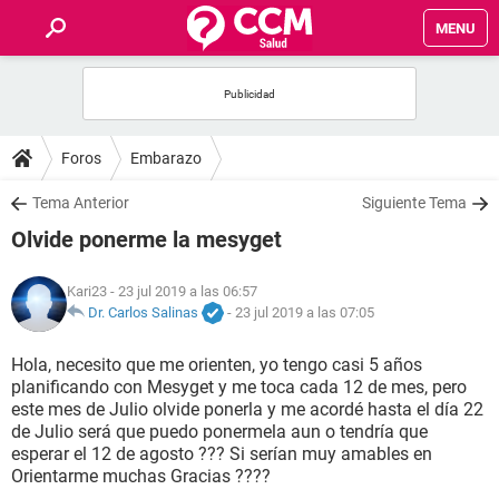
MENU
INICIO
FOROS
Foros
Embarazo
SALUD
Tema Anterior
Siguiente Tema
Olvide ponerme la mesyget
FAMILIA
Kari23
- 23 jul 2019 a las 06:57
NUTRICIÓN
Dr. Carlos Salinas
-
23 jul 2019 a las 07:05
Hola, necesito que me orienten, yo tengo casi 5 años
BIENESTAR
planificando con Mesyget y me toca cada 12 de mes, pero
este mes de Julio olvide ponerla y me acordé hasta el día 22
SEXUALIDAD
de Julio será que puedo ponermela aun o tendría que
esperar el 12 de agosto ??? Si serían muy amables en
Orientarme muchas Gracias ????
GLOSARIO