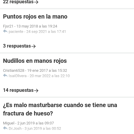
22 respuestas
Puntos rojos en la mano
Fjsr21
-
13 may 2018 a las 19:24
paciente
-
24 sep 2021 a las 17:41
3 respuestas
Nudillos en manos rojos
Cristian6528
-
19 ene 2017 a las 15:32
IsaiOlivera
-
20 mar 2022 a las 22:10
14 respuestas
¿Es malo masturbarse cuando se tiene una
fractura de hueso?
Miguel
-
2 jun 2019 a las 09:07
Dr.Josh
-
3 jun 2019 a las 00:52