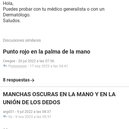
Hola,
Puedes probar con tu médico generalista o con un
Dermatólogo.
Saludos.
Discusiones similares
Punto rojo en la palma de la mano
Ceegee
-
20 jul 2022 a las 07:36
Ppppppppp
-
17 sep 2023 a las 04:41
8 respuestas
MANCHAS OSCURAS EN LA MANO Y EN LA
UNIÓN DE LOS DEDOS
argd31
-
9 jul 2022 a las 08:37
Itz
-
9 nov 2023 a las 05:31