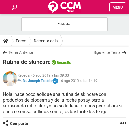
MENU
INICIO
FOROS
Foros
Dermatologia
SALUD
Tema Anterior
Siguiente Tema
Rutina de skincare
Resuelto
FAMILIA
Rebeca
- 6 ago 2019 a las 09:33
NUTRICIÓN
Dr. Joseph Exebio
-
6 ago 2019 a las 14:19
Hola, hace poco aolique una rutina de skincare con
BIENESTAR
productos de bioderma y de la roche posay pero a
empeorado mi rostro yo no solia tener granos pero ahora si
SEXUALIDAD
oncreo son salpullidos son rojos bastante los tengo.
Compartir
GLOSARIO