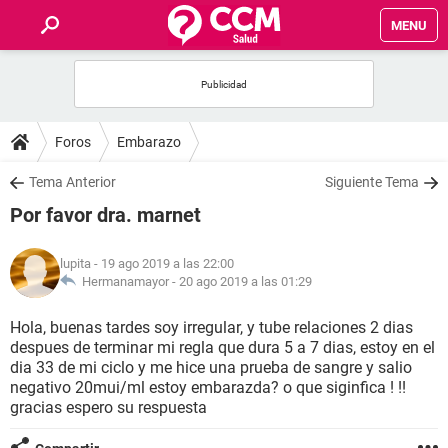
MENU
INICIO
FOROS
Foros
Embarazo
SALUD
Tema Anterior
Siguiente Tema
Por favor dra. marnet
FAMILIA
lupita
- 19 ago 2019 a las 22:00
NUTRICIÓN
Hermanamayor -
20 ago 2019 a las 01:29
Hola, buenas tardes soy irregular, y tube relaciones 2 dias
BIENESTAR
despues de terminar mi regla que dura 5 a 7 dias, estoy en el
dia 33 de mi ciclo y me hice una prueba de sangre y salio
SEXUALIDAD
negativo 20mui/ml estoy embarazda? o que siginfica ! !!
gracias espero su respuesta
GLOSARIO