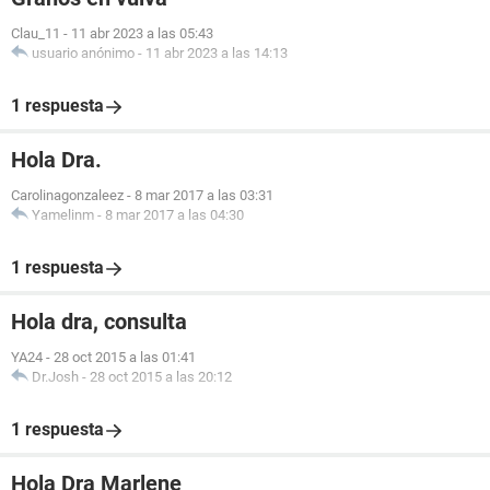
Clau_11
-
11 abr 2023 a las 05:43
usuario anónimo
-
11 abr 2023 a las 14:13
1 respuesta
Hola Dra.
Carolinagonzaleez
-
8 mar 2017 a las 03:31
Yamelinm
-
8 mar 2017 a las 04:30
1 respuesta
Hola dra, consulta
YA24
-
28 oct 2015 a las 01:41
Dr.Josh
-
28 oct 2015 a las 20:12
1 respuesta
Hola Dra Marlene