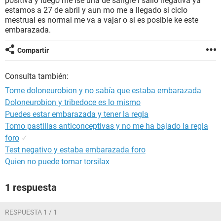
positiva y luego me ise una de sangre i salio negativa ya
estamos a 27 de abril y aun mo me a llegado si ciclo
mestrual es normal me va a vajar o si es posible ke este
embarazada.
Compartir
Consulta también:
Tome doloneurobion y no sabía que estaba embarazada
Doloneurobion y tribedoce es lo mismo
Puedes estar embarazada y tener la regla
Tomo pastillas anticonceptivas y no me ha bajado la regla
foro
✓
Test negativo y estaba embarazada foro
Quien no puede tomar torsilax
1 respuesta
RESPUESTA 1 / 1