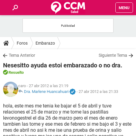
MENU
INICIO
FOROS
Foros
Embarazo
SALUD
Tema Anterior
Siguiente Tema
Nesesitto ayuda estoi embarazado o no dra.
FAMILIA
Resuelto
NUTRICIÓN
caro
- 27 abr 2012 a las 21:19
Dra. Marlene Huancahuari
-
27 abr 2012 a las 21:33
BIENESTAR
hola, este mes me tenia ke bajar el 5 de abril y tuve
relaciones el 25 de marzo y me tome las pastillas
SEXUALIDAD
levonogestrel el dia 26 de marzo pero el mes de enero
tambien las tome y ese mes de febrero si me bajo el 3 y este
mes de abril no asi k me ise una prueba de orina y salio
GLOSARIO