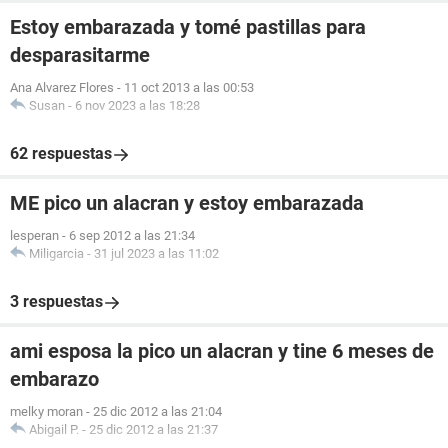
Estoy embarazada y tomé pastillas para
desparasitarme
Ana Alvarez Flores
-
11 oct 2013 a las 00:53
Susan
-
6 nov 2023 a las 18:28
62 respuestas
ME pico un alacran y estoy embarazada
lesperan
-
6 sep 2012 a las 21:34
Miligarcia
-
31 jul 2023 a las 11:02
3 respuestas
ami esposa la pico un alacran y tine 6 meses de
embarazo
melky moran
-
25 dic 2012 a las 21:04
Abigail P.
-
25 dic 2012 a las 21:37