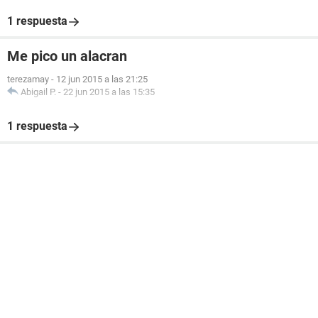
1 respuesta
Me pico un alacran
terezamay
-
12 jun 2015 a las 21:25
Abigail P.
-
22 jun 2015 a las 15:35
1 respuesta