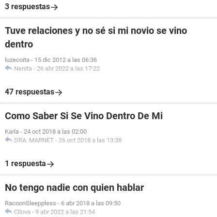
3 respuestas
Tuve relaciones y no sé si mi novio se vino
dentro
luzecoita
-
15 dic 2012 a las 06:36
Nenita
-
26 abr 2022 a las 17:22
47 respuestas
Como Saber Si Se Vino Dentro De Mi
Karla
-
24 oct 2018 a las 02:00
DRA. MARNET
-
26 oct 2018 a las 13:38
1 respuesta
No tengo nadie con quien hablar
RacoonSleeppless
-
6 abr 2018 a las 09:50
Cilova
-
9 abr 2022 a las 21:54