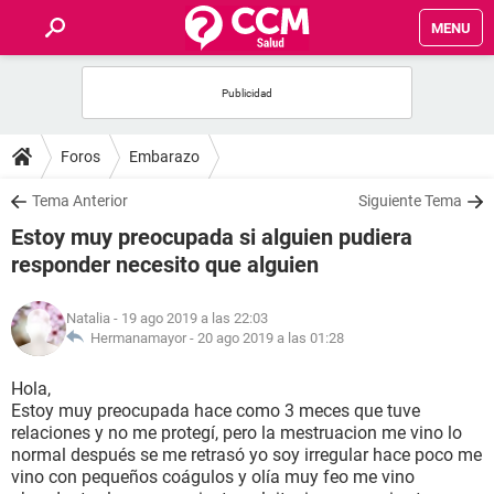
MENU
INICIO
FOROS
Foros
Embarazo
SALUD
Tema Anterior
Siguiente Tema
Estoy muy preocupada si alguien pudiera
FAMILIA
responder necesito que alguien
NUTRICIÓN
Natalia
- 19 ago 2019 a las 22:03
Hermanamayor -
20 ago 2019 a las 01:28
BIENESTAR
Hola,
Estoy muy preocupada hace como 3 meces que tuve
SEXUALIDAD
relaciones y no me protegí, pero la mestruacion me vino lo
normal después se me retrasó yo soy irregular hace poco me
vino con pequeños coágulos y olía muy feo me vino
GLOSARIO