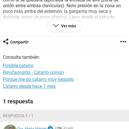
unión entre ambas clavículas). Noto presión en la zona un
poco más arriba del esternón, la garganta muy seca y
dolorida, estoy un poco afónica. Llevo desde el sábado
tomando jarabe para tos con mocos y ha salido uno
Ver más
bastante grande, verde oscuro y muy espeso (no sé si es
normal). Desde anoche ya no se me escucha un ruido que
producía al respirar fuerte por la boca, como si hubiera
Compartir
obstrucción.
Me ha recetado algidol y que siga con él jarabe.
Consulta también:
La cuestión es que no me convence eso de resfriado, no
tengo congestión nasal o goteo, la [-congestión está más
Posible catarro
abajo.
Rinofaringitis - Catarro común
Gracias por las posibles respuestas y por su tiempo.
Porque me da catarro muy seguido
✓
Catarro desde hace 1 mes
1 respuesta
RESPUESTA 1 / 1
Dra. Marta Marnet
47.660