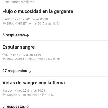
Discusiones similares
Flujo o mucosidad en la garganta
Cardozin
-
27 dic 2018 a las 03:28
DRA. MARNET
-
9 mar 2019 a las 18:03
3 respuestas
Esputar sangre
felix
-
5 ene 2012 a las 14:19
DRA. MARNET
-
30 oct 2019 a las 08:31
27 respuestas
Vetas de sangre con la flema
Kiaracv
-
4 nov 2013 a las 10:01
Naty2030
-
18 ene 2018 a las 15:52
8 respuestas