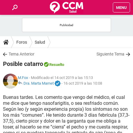
MENU
INICIO
FOROS
Foros
Salud
SALUD
Tema Anterior
Siguiente Tema
Posible catarro
Resuelto
FAMILIA
M.Fox
- Modificado el 14 oct 2019 a las 15:13
NUTRICIÓN
Dra. Marta Marnet
-
16 oct 2019 a las 10:08
Buenas tardes. Les comento que vengo del médico, el cual
BIENESTAR
me dice que tengo nasofarigitis, o sea resfriado común.
Según leo (y según experiencia propia) los síntomas no son
SEXUALIDAD
los más “comunes”. He tenido durante 3 días febrícula (37,3-
37,5), cierto picor y dolor en la garganta que me obliga a
toser, al hacerlo se me “cierra” el pecho y me cuesta respirar,
GLOSARIO
como si se quedara taponada la entrada de aire (zona de