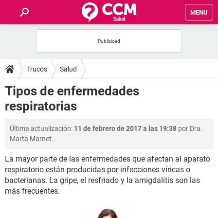
MENU
INICIO
FOROS
Trucos
Salud
SALUD
Tipos de enfermedades
respiratorias
FAMILIA
Última actualización:
11 de febrero de 2017 a las 19:38
por
Dra.
NUTRICIÓN
Marta Marnet
.
La mayor parte de las enfermedades que afectan al aparato
BIENESTAR
respiratorio están producidas por infecciones víricas o
bacterianas. La gripe, el resfriado y la amigdalitis son las
SEXUALIDAD
más frecuentes.
GLOSARIO