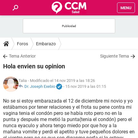
MENU
INICIO
FOROS
Foros
Embarazo
SALUD
Tema Anterior
Siguiente Tema
Hola envien su opinion
FAMILIA
Talia
- Modificado el 14 nov 2019 a las 18:26
NUTRICIÓN
Dr. Joseph Exebio
-
15 nov 2019 a las 01:15
No se si estoy embarazada el 12 de diciembre mi novio y yo
BIENESTAR
estábamos por tener relaciones y el frota su pene contra mi
vagina tenia el condón pero se había roto pero no en la
SEXUALIDAD
punta y después me metió la punta(tenia el condón) pero el
nunca eyaculo y ahora tengo miedo por que hoy a la
mañana vomite y perdi el apetito y tuve pequeños dolores en
GLOSARIO
el vientre pero no se que son diganme porfa si lo estoyy