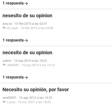
1 respuesta
nesesito de su opinion
ana.oo
-
10 feb 2015 a las 02:01
Dr.Josh
-
10 feb 2015 a las 04:08
1 respuesta
necesito de su opinion
sobris
-
13 sep 2014 a las 18:22
ANAPAT
-
15 sep 2014 a las 14:12
1 respuesta
Necesito su opinión, por favor
ana00051
-
16 ago 2012 a las 15:23
Laura
-
15 nov 2021 a las 18:25