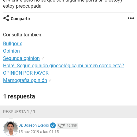
estoy preocupada
Compartir
Consulta también:
Bullgorix
Opinión
Segunda opinion
✓
Hola!! Según opinión ginecológica,mi himen como está?
OPINIÓN POR FAVOR
Mamografia opinión
✓
1 respuesta
RESPUESTA 1 / 1
Dr. Joseph Exebio
16.358
15 nov 2019 a las 01:15