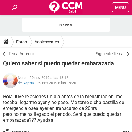
MENU
INICIO
FOROS
Foros
Adolescentes
SALUD
Tema Anterior
Siguiente Tema
Quiero saber si puedo quedar embarazada
FAMILIA
Noris
- 29 nov 2019 a las 18:12
NUTRICIÓN
ArjenR
-
29 nov 2019 a las 19:26
Hola, tuve relaciones un día antes de la menstruación, me
BIENESTAR
tocaba llegarme ayer y no pasó. Me tomé dicha pastilla de
emergencia osea ayer en transcurso de 20hrs
SEXUALIDAD
pero no me ha llegado el periodo. Será que puedo quedar
embarazada??? Ayudaa.
GLOSARIO