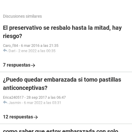
Discusiones similares
El preservativo se resbalo hasta la mitad, hay
riesgo?
Caro_f84
-
6 mar 2016 a las 21:35
Dari
-
2 ene 2022 a las 00:35
7 respuestas
¿Puedo quedar embarazada si tomo pastillas
anticonceptivas?
Erica240517
-
28 sep 2017 a las 06:47
Jasmin
-
6 mar 2022 a las 03:31
12 respuestas
como saber que estoy embarazada con solo