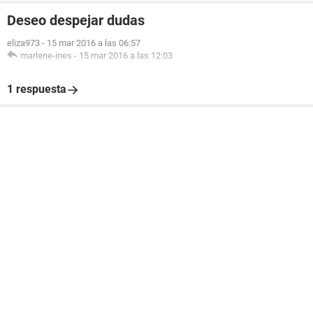
Deseo despejar dudas
eliza973
-
15 mar 2016 a las 06:57
marlene-ines
-
15 mar 2016 a las 12:03
1 respuesta