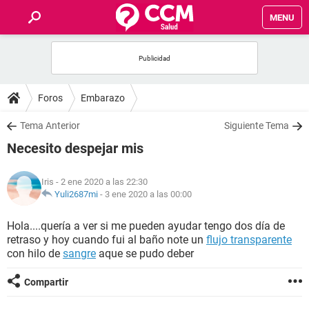
MENU
INICIO
FOROS
Foros
Embarazo
SALUD
Tema Anterior
Siguiente Tema
Necesito despejar mis
FAMILIA
Iris
- 2 ene 2020 a las 22:30
NUTRICIÓN
Yuli2687mi
-
3 ene 2020 a las 00:00
Hola....quería a ver si me pueden ayudar tengo dos día de
BIENESTAR
retraso y hoy cuando fui al baño note un
flujo transparente
con hilo de
sangre
aque se pudo deber
SEXUALIDAD
Compartir
GLOSARIO