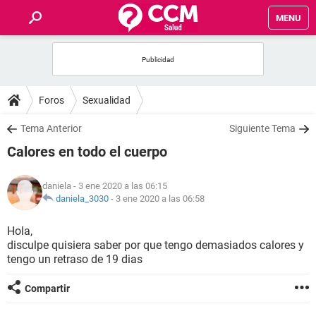
MENU
INICIO
FOROS
Foros
Sexualidad
SALUD
Tema Anterior
Siguiente Tema
Calores en todo el cuerpo
FAMILIA
daniela
- 3 ene 2020 a las 06:15
NUTRICIÓN
daniela_3030
-
3 ene 2020 a las 06:58
Hola,
BIENESTAR
disculpe quisiera saber por que tengo demasiados calores y
tengo un retraso de 19 dias
SEXUALIDAD
Compartir
GLOSARIO