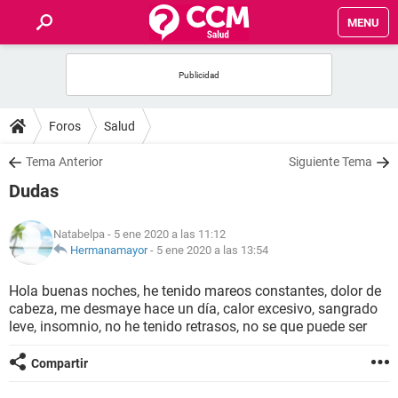
MENU
INICIO
FOROS
Foros
Salud
SALUD
Tema Anterior
Siguiente Tema
Dudas
FAMILIA
Natabelpa
- 5 ene 2020 a las 11:12
NUTRICIÓN
Hermanamayor
-
5 ene 2020 a las 13:54
Hola buenas noches, he tenido mareos constantes, dolor de
BIENESTAR
cabeza, me desmaye hace un día, calor excesivo, sangrado
leve, insomnio, no he tenido retrasos, no se que puede ser
SEXUALIDAD
Compartir
GLOSARIO