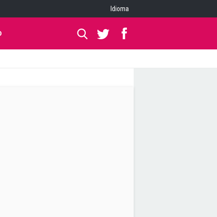
Idioma
O