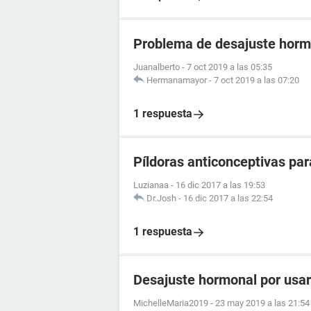
Problema de desajuste horm
Juanalberto
-
7 oct 2019 a las 05:35
Hermanamayor
-
7 oct 2019 a las 07:20
1 respuesta
Píldoras anticonceptivas pa
Luzianaa
-
16 dic 2017 a las 19:53
Dr.Josh
-
16 dic 2017 a las 22:54
1 respuesta
Desajuste hormonal por usar
MichelleMaria2019
-
23 may 2019 a las 21:54