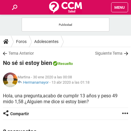
MENU
INICIO
FOROS
Foros
Adolescentes
SALUD
Tema Anterior
Siguiente Tema
No sé si estoy bien
Resuelto
FAMILIA
Martina
- 30 ene 2020 a las 00:08
NUTRICIÓN
Hermanamayor
-
13 abr 2020 a las 01:18
Hola, una pregunta,acabo de cumplir 13 años y peso 49
BIENESTAR
mido 1,58 ¿Alguien me dice si estoy bien?
SEXUALIDAD
Compartir
GLOSARIO