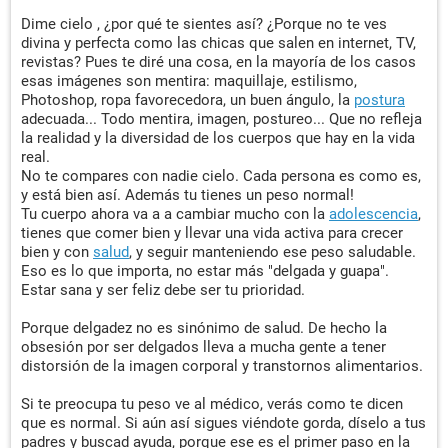
Dime cielo , ¿por qué te sientes así? ¿Porque no te ves
divina y perfecta como las chicas que salen en internet, TV,
revistas? Pues te diré una cosa, en la mayoría de los casos
esas imágenes son mentira: maquillaje, estilismo,
Photoshop, ropa favorecedora, un buen ángulo, la
postura
adecuada... Todo mentira, imagen, postureo... Que no refleja
la realidad y la diversidad de los cuerpos que hay en la vida
real.
No te compares con nadie cielo. Cada persona es como es,
y está bien así. Además tu tienes un peso normal!
Tu cuerpo ahora va a a cambiar mucho con la
adolescencia
,
tienes que comer bien y llevar una vida activa para crecer
bien y con
salud
, y seguir manteniendo ese peso saludable.
Eso es lo que importa, no estar más "delgada y guapa".
Estar sana y ser feliz debe ser tu prioridad.
Porque delgadez no es sinónimo de salud. De hecho la
obsesión por ser delgados lleva a mucha gente a tener
distorsión de la imagen corporal y transtornos alimentarios.
Si te preocupa tu peso ve al médico, verás como te dicen
que es normal. Si aún así sigues viéndote gorda, díselo a tus
padres y buscad ayuda, porque ese es el primer paso en la