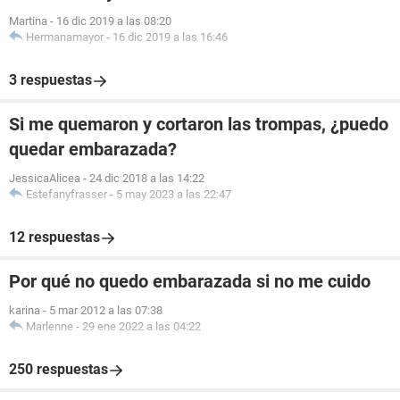
Martina
-
16 dic 2019 a las 08:20
Hermanamayor
-
16 dic 2019 a las 16:46
3 respuestas
Si me quemaron y cortaron las trompas, ¿puedo
quedar embarazada?
JessicaAlicea
-
24 dic 2018 a las 14:22
Estefanyfrasser
-
5 may 2023 a las 22:47
12 respuestas
Por qué no quedo embarazada si no me cuido
karina
-
5 mar 2012 a las 07:38
Marlenne
-
29 ene 2022 a las 04:22
250 respuestas