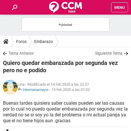
MENU
INICIO
FOROS
Foros
Embarazo
SALUD
Tema Anterior
Siguiente Tema
Quiero quedar embarazada por segunda vez
FAMILIA
pero no e podido
NUTRICIÓN
Lina
- Modificado el 14 feb 2020 a las 22:27
Hermanamayor
-
15 feb 2020 a las 01:02
BIENESTAR
Buenas tardes quisiera saber cuales pueden ser las causas
por lo cual no puedo quedar embarazada por segunda vez la
SEXUALIDAD
verdad no se si soy yo la del problema o mi actual pareja ya
que el no tiene hijos aun .gracias
GLOSARIO