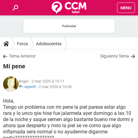
MENU
INICIO
FORUMS
Foros
Adolescentes
SALUD
Tema Anterior
Siguiente Tema
Mi pene
FAMILIA
Angel
- 2 mar 2020 à 15:11
NUTRICIÓN
ArjenR
-
2 mar 2020 à 16:06
Hola,
BIENESTAR
Tengo un problema con mi pene la piel parese estar algo
rara y lo unco qiw hise fue jalarmela ayer domingo a las 10
SEXUALIDAD
de la noche y saque semen algo bastante bueno me dormi y
ahora que despierto y miro la piel se ve como que algo
inflamada sera normal o no ayudenme diganme
GLOSARIO
porfa????????????????