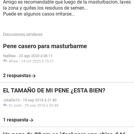
Amigo es recomendable que luego de la masturbacion, laves
la zona y quites los residuos de semen...
Puede en algunos casos irritarse...
Discusiones similares
Pene casero para masturbarme
Natillas
-
23 ago 2020 à 06:11
Afree
-
14 oct 2023 à 15:21
2 respuestas
EL TAMAÑO DE MI PENE ¿ESTA BIEN?
JotaEle10
-
19 sep 2018 à 21:40
Dr.Josh
-
20 sep 2018 à 03:49
1 respuesta