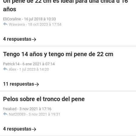
Un pene de 22 cm es ideal para una chica d 16
años
EliCoraline
-
16 jul 2018 à 10:33
Wawawa
-
18 oct 2023 à 17:54
4 respuestas
Tengo 14 años y tengo mi pene de 22 cm
Patrick14
-
6 ene 2021 à 07:14
Alex
-
1 jul 2023 à 14:20
11 respuestas
Pelos sobre el tronco del pene
freaked
-
3 nov 2021 à 17:16
Nat20083
-
3 nov 2021 à 19:31
4 respuestas