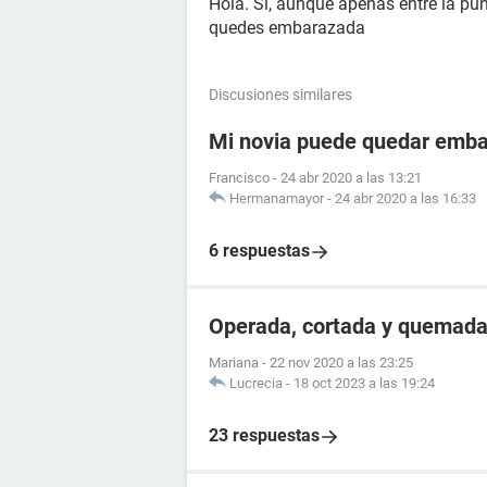
Hola. Si, aunque apenas entre la pun
quedes embarazada
Discusiones similares
Mi novia puede quedar emba
Francisco
-
24 abr 2020 a las 13:21
Hermanamayor
-
24 abr 2020 a las 16:33
6 respuestas
Operada, cortada y quemada
Mariana
-
22 nov 2020 a las 23:25
Lucrecia
-
18 oct 2023 a las 19:24
23 respuestas