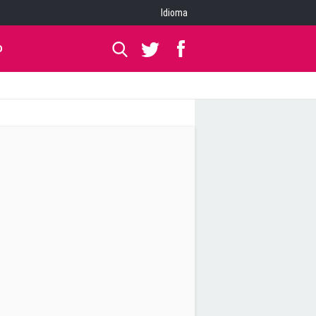
Idioma
O