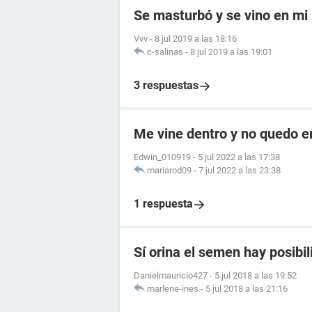
Se masturbó y se vino en mi
Vvv
-
8 jul 2019 a las 18:16
c-salinas
-
8 jul 2019 a las 19:01
3 respuestas
Me vine dentro y no quedo 
Edwin_010919
-
5 jul 2022 a las 17:38
mariarod09
-
7 jul 2022 a las 23:38
1 respuesta
Sí orina el semen hay posib
Danielmauricio427
-
5 jul 2018 a las 19:52
marlene-ines
-
5 jul 2018 a las 21:16