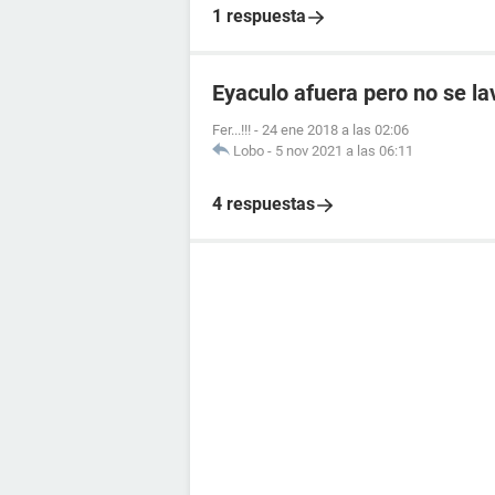
1 respuesta
Eyaculo afuera pero no se lav
Fer...!!!
-
24 ene 2018 a las 02:06
Lobo
-
5 nov 2021 a las 06:11
4 respuestas