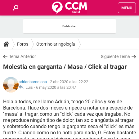
MENU
INICIO
FOROS
Foros
Otorrinolaringología
SALUD
Tema Anterior
Siguiente Tema
Molestia en garganta / Masa / Click al tragar
FAMILIA
adrianbarcelona
- 2 abr 2020 a las 22:22
NUTRICIÓN
Luis -
6 may 2020 a las 20:47
Hola a todos, me llamo Adrián, tengo 20 años y soy de
BIENESTAR
Barcelona. Hace dos meses empecé a notar una especie de
''masa'' al tragar, como un ''click'' cada vez que tragaba. No
SEXUALIDAD
me produce ningún tipo de dolor, tan solo angústia al tragar
y sobretodo cuando tengo la garganta seca el ''click'' es más
fuerte. Cuando como no lo noto para nada, 0. Estoy bastante
GLOSARIO
preocupado ya que me hicieron una radiografia en la zona