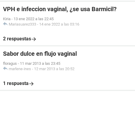
VPH e infeccion vaginal, ¿se usa Barmicil?
Kiria
-
13 ene 2022 a las 22:45
Mariasuarez333
-
14 ene 2022 a las 03:16
2 respuestas
Sabor dulce en flujo vaginal
floragus
-
11 mar 2013 a las 23:45
marlene-ines
-
12 mar 2013 a las 20:52
1 respuesta