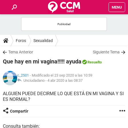
MENU
INICIO
FOROS
Foros
Sexualidad
SALUD
Tema Anterior
Siguiente Tema
Que hay en mi vagina!!!!! ayuda
Resuelto
FAMILIA
c_2501
- Modificado el 23 sep 2020 a las 10:59
NUTRICIÓN
Unciudadano -
4 abr 2020 a las 08:37
ALGUIEN PUEDE DECIRME LO QUE ESTÁ EN MI VAGINA Y SI
BIENESTAR
ES NORMAL?
SEXUALIDAD
Compartir
GLOSARIO
Consulta también: