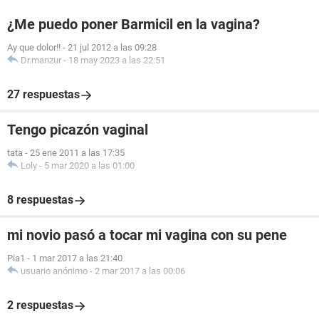
¿Me puedo poner Barmicil en la vagina?
Ay que dolor!!
-
21 jul 2012 a las 09:28
Dr.manzur
-
18 may 2023 a las 22:51
27 respuestas
Tengo picazón vaginal
tata
-
25 ene 2011 a las 17:35
Loly
-
5 mar 2020 a las 01:00
8 respuestas
mi novio pasó a tocar mi vagina con su pene
Pia1
-
1 mar 2017 a las 21:40
usuario anónimo
-
2 mar 2017 a las 00:06
2 respuestas