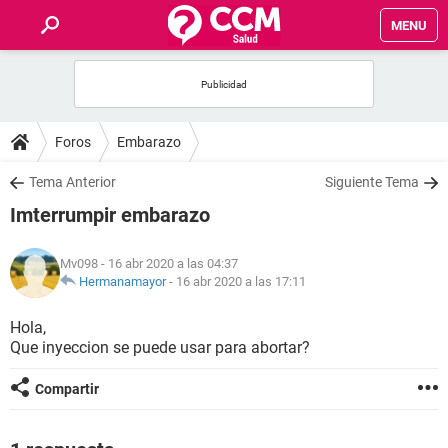
MENU
INICIO
FOROS
Foros
Embarazo
SALUD
Tema Anterior
Siguiente Tema
Imterrumpir embarazo
FAMILIA
Mv098
- 16 abr 2020 a las 04:37
NUTRICIÓN
Hermanamayor
-
16 abr 2020 a las 17:11
Hola,
BIENESTAR
Que inyeccion se puede usar para abortar?
SEXUALIDAD
Compartir
GLOSARIO