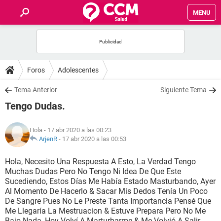
MENU
INICIO
FOROS
Foros
Adolescentes
SALUD
Tema Anterior
Siguiente Tema
Tengo Dudas.
FAMILIA
Hola
- 17 abr 2020 a las 00:23
NUTRICIÓN
ArjenR
-
17 abr 2020 a las 00:53
Hola, Necesito Una Respuesta A Esto, La Verdad Tengo
BIENESTAR
Muchas Dudas Pero No Tengo Ni Idea De Que Este
Sucediendo, Estos Días Me Había Estado Masturbando, Ayer
SEXUALIDAD
Al Momento De Hacerlo & Sacar Mis Dedos Tenía Un Poco
De Sangre Pues No Le Preste Tanta Importancia Pensé Que
Me Llegaría La Mestruacion & Estuve Prepara Pero No Me
GLOSARIO
Bajo Nada, Hoy Volví A Marturbarme & Me Volvió A Salir