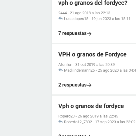
vph o granos del fordyce?
2444
-
21 ago 2018 a las 22:13
Lucaslopes18
-
19 jun 2023 a las 18:11
7 respuestas
VPH o granos de Fordyce
Afonfon
-
31 oct 2019 a las 20:39
Madilindemann25
-
25 ago 2020 a las 04:
2 respuestas
Vph o granos de fordyce
Ropero23
-
26 ago 2019 a las 22:45
Roberto12_7832
-
17 sep 2023 a las 23:02