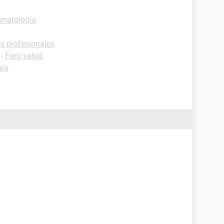
rmatologia
os profesionales
-
Foro salud
gia