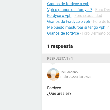
Granos de fordyce o vph
Vph o granos del fordyce?
-
Foro De
Fordyce o vph
-
Foro sexualidad
Granos de Fordyce o vph
-
Foro de l
Me puedo masturbar si tengo vph
✓
Granos de fordyce
-
Foro Dermatolo
1 respuesta
RESPUESTA 1 / 1
Unciudadano
21 abr 2020 a las 07:28
Fordyce.
¿Qué área es?