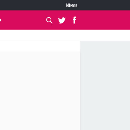
Idioma
O