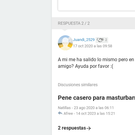
RESPUESTA 2 / 2
Juandi_2529
2
17 oct 2020 a las 09:58
A mi me ha salido lo mismo pero en
amigo? Ayuda por favor :(
Discusiones similares
Pene casero para masturba
Natillas
-
23 ago 2020 a las 06:11
Afree
-
14 oct 2023 a las 15:21
2 respuestas