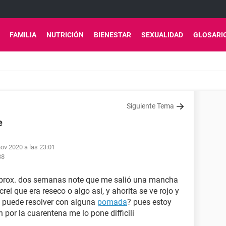
FAMILIA
NUTRICIÓN
BIENESTAR
SEXUALIDAD
GLOSARI
Siguiente Tema
e
nov 2020 a las 23:01
38
aprox. dos semanas note que me salió una mancha
 creí que era reseco o algo así, y ahorita se ve rojo y
e puede resolver con alguna
pomada
? pues estoy
por la cuarentena me lo pone difficili