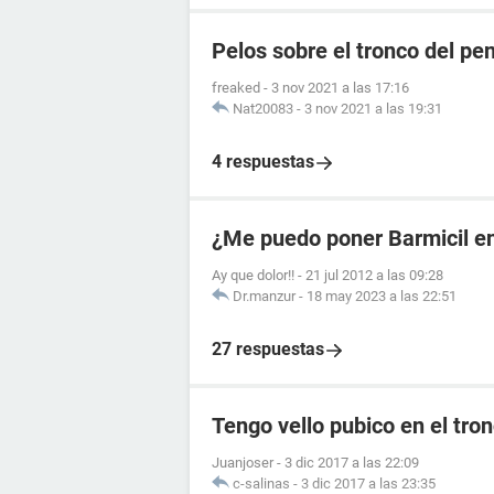
Pelos sobre el tronco del pe
freaked
-
3 nov 2021 a las 17:16
Nat20083
-
3 nov 2021 a las 19:31
4 respuestas
¿Me puedo poner Barmicil en
Ay que dolor!!
-
21 jul 2012 a las 09:28
Dr.manzur
-
18 may 2023 a las 22:51
27 respuestas
Tengo vello pubico en el tro
Juanjoser
-
3 dic 2017 a las 22:09
c-salinas
-
3 dic 2017 a las 23:35