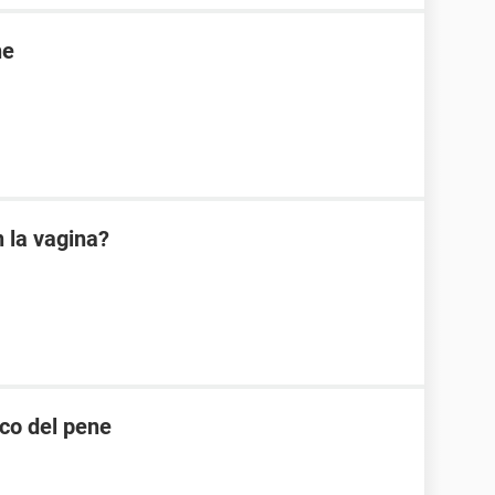
ne
 la vagina?
nco del pene