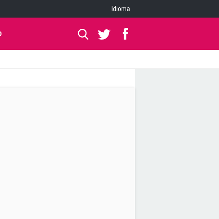
Idioma
O