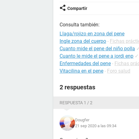
Compartir
Consulta también:
Llaga/rojizo en zona del pene
Ingle zona del cuerpo
-
Fichas prácti
Cuanto mide el pene del niño polla
Cuanto le mide el pene a jordi enp
✓
Enfermedades del pene
-
Fichas prác
Vitacilina en el pene
-
Foro salud
2 respuestas
RESPUESTA 1 / 2
Dougfer
21 sep 2020 a las 09:34