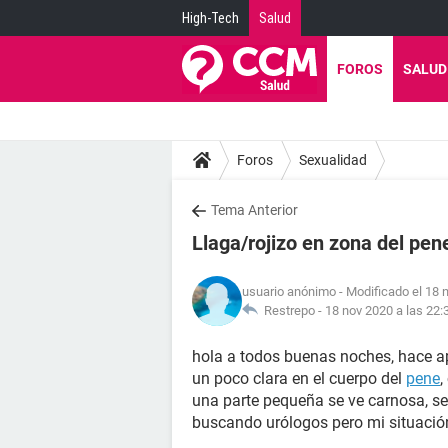
High-Tech
Salud
FOROS
SALUD
Foros
Sexualidad
Tema Anterior
Llaga/rojizo en zona del pen
usuario anónimo
- Modificado el 18 
Restrepo -
18 nov 2020 a las 22:
hola a todos buenas noches, hace 
un poco clara en el cuerpo del
pene
,
una parte pequeña se ve carnosa, s
buscando urólogos pero mi situación 