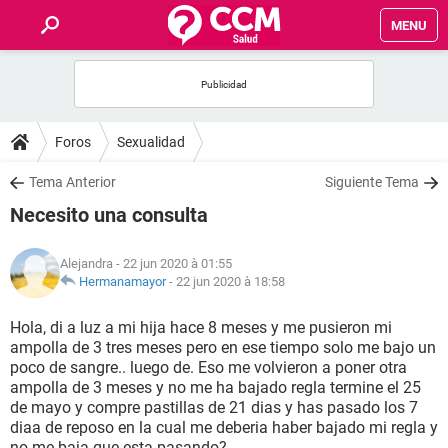
MENU
INICIO
FORUMS
Foros
Sexualidad
SALUD
Tema Anterior
Siguiente Tema
Necesito una consulta
FAMILIA
Alejandra
- 22 jun 2020 à 01:55
NUTRICIÓN
Hermanamayor
-
22 jun 2020 à 18:58
Hola, di a luz a mi hija hace 8 meses y me pusieron mi
BIENESTAR
ampolla de 3 tres meses pero en ese tiempo solo me bajo un
poco de sangre.. luego de. Eso me volvieron a poner otra
SEXUALIDAD
ampolla de 3 meses y no me ha bajado regla termine el 25
de mayo y compre pastillas de 21 dias y has pasado los 7
diaa de reposo en la cual me deberia haber bajado mi regla y
GLOSARIO
no me baja que esta pasando?