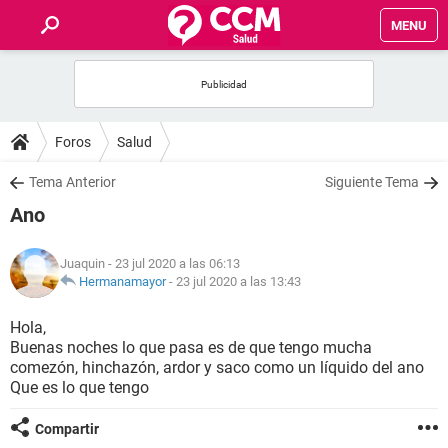
MENU
INICIO
FOROS
Foros
Salud
SALUD
Tema Anterior
Siguiente Tema
Ano
FAMILIA
Juaquin
- 23 jul 2020 a las 06:13
NUTRICIÓN
Hermanamayor
-
23 jul 2020 a las 13:43
Hola,
BIENESTAR
Buenas noches lo que pasa es de que tengo mucha
comezón, hinchazón, ardor y saco como un líquido del ano
SEXUALIDAD
Que es lo que tengo
Compartir
GLOSARIO