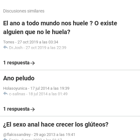
Discusiones similares
El ano a todo mundo nos huele ? O existe
alguien que no le huela?
Torres
-
27 oct 2019 a las 03:34
Dr.Josh
-
27 oct 2019 a las 22:39
1 respuesta
Ano peludo
Holasoyunica
-
17 jul 2014 a las 19:39
c-salinas
-
18 jul 2014 a las 01:49
1 respuesta
¿El sexo anal hace crecer los glúteos?
@flakissandrey
-
29 ago 2013 a las 19:41