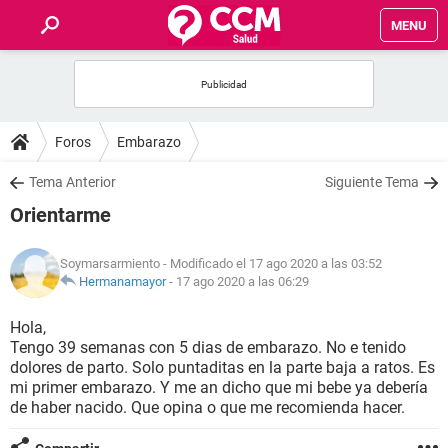
MENU
INICIO
FOROS
Foros
Embarazo
SALUD
Tema Anterior
Siguiente Tema
Orientarme
FAMILIA
Soymarsarmiento
- Modificado el 17 ago 2020 a las 03:52
NUTRICIÓN
Hermanamayor
-
17 ago 2020 a las 06:29
Hola,
BIENESTAR
Tengo 39 semanas con 5 dias de embarazo. No e tenido
dolores de parto. Solo puntaditas en la parte baja a ratos. Es
SEXUALIDAD
mi primer embarazo. Y me an dicho que mi bebe ya debería
de haber nacido. Que opina o que me recomienda hacer.
GLOSARIO