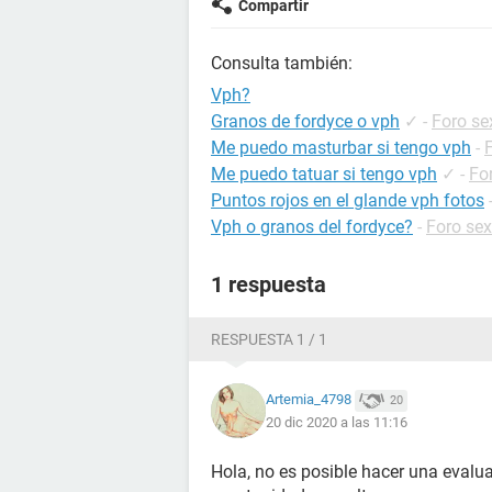
Compartir
Consulta también:
Vph?
Granos de fordyce o vph
✓
-
Foro se
Me puedo masturbar si tengo vph
-
Me puedo tatuar si tengo vph
✓
-
Fo
Puntos rojos en el glande vph fotos
Vph o granos del fordyce?
-
Foro se
1 respuesta
RESPUESTA 1 / 1
Artemia_4798
20
20 dic 2020 a las 11:16
Hola, no es posible hacer una eval