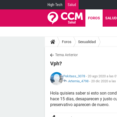
High-Tech
Salud
FOROS
SALUD
Foros
Sexualidad
Tema Anterior
Vph?
Pekitass_3078
- 20 ago 2020 a las 0
Artemia_4798
-
20 dic 2020 a las
Hola quisiera saber si esto son con
hace 15 días, desaparecen y justo c
preservativo aparecen de nuevo.