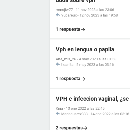
duda sobre vph
mrnsjiw77
-
11 nov 2023 a las 23:06
Yucareux
-
12 nov 2023 a las 19:58
1 respuesta
Vph en lengua o papila
Arte_mis_26
-
4 may 2023 a las 01:58
Ileanita
-
5 may 2023 a las 03:16
1 respuesta
VPH e infeccion vaginal, ¿se
Kiria
-
13 ene 2022 a las 22:45
Mariasuarez333
-
14 ene 2022 a las 03:16
2 respuestas