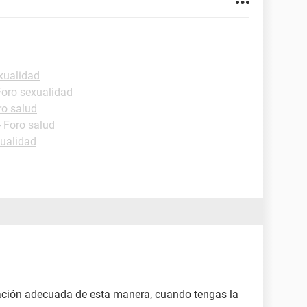
xualidad
Foro sexualidad
ro salud
-
Foro salud
xualidad
uación adecuada de esta manera, cuando tengas la