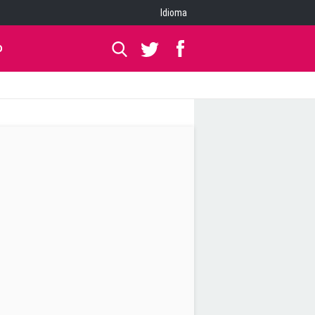
Idioma
O