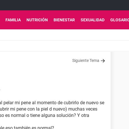
FAMILIA
NUTRICIÓN
BIENESTAR
SEXUALIDAD
GLOSARI
Siguiente Tema
6
al pelar mi pene al momento de cubrirlo de nuevo se
brir mi pene con la piel d nuevo) muchas veces
eso es normal o tiene alguna solución? Y otra
le eso también es normal?