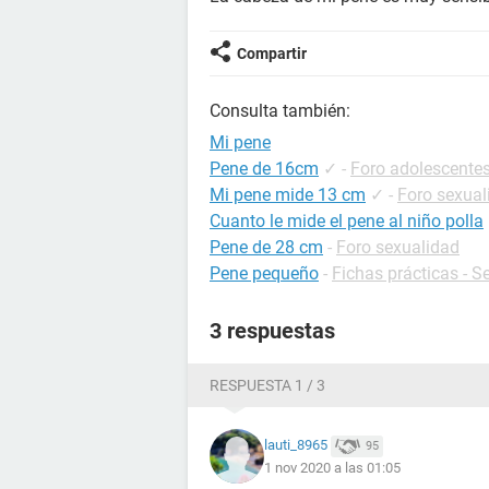
Compartir
Consulta también:
Mi pene
Pene de 16cm
✓
-
Foro adolescente
Mi pene mide 13 cm
✓
-
Foro sexual
Cuanto le mide el pene al niño polla
Pene de 28 cm
-
Foro sexualidad
Pene pequeño
-
Fichas prácticas - S
3 respuestas
RESPUESTA 1 / 3
lauti_8965
95
1 nov 2020 a las 01:05