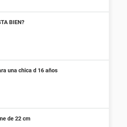
STA BIEN?
ara una chica d 16 años
ene de 22 cm