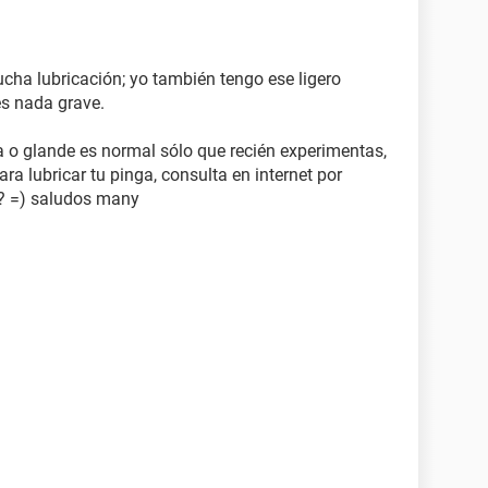
ucha lubricación; yo también tengo ese ligero
s nada grave.
a o glande es normal sólo que recién experimentas,
ra lubricar tu pinga, consulta en internet por
? =) saludos many