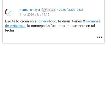
Hermanamayor
>
Jennifer202_0631
2.224
1 nov 2020 a las 19:15
Eso te lo dicen en el
ginecólogo
, te dirán "tienes X
semanas
de embarazo
, la concepción fue aproximadamente en tal
fecha'