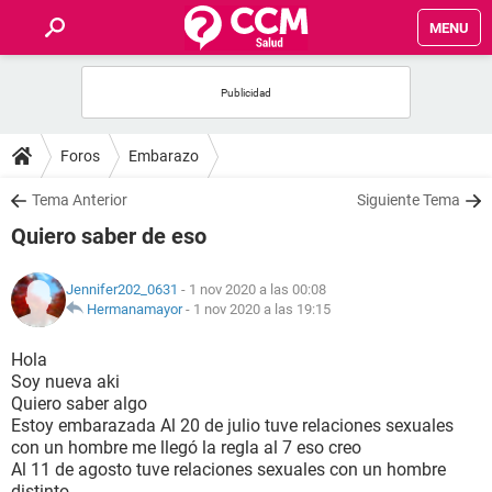
MENU
INICIO
FOROS
Foros
Embarazo
SALUD
Tema Anterior
Siguiente Tema
Quiero saber de eso
FAMILIA
Jennifer202_0631
- 1 nov 2020 a las 00:08
NUTRICIÓN
Hermanamayor
-
1 nov 2020 a las 19:15
Hola
BIENESTAR
Soy nueva aki
Quiero saber algo
SEXUALIDAD
Estoy embarazada Al 20 de julio tuve relaciones sexuales
con un hombre me llegó la regla al 7 eso creo
Al 11 de agosto tuve relaciones sexuales con un hombre
GLOSARIO
distinto