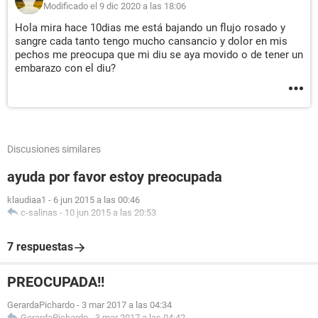
Modificado el 9 dic 2020 a las 18:06
Hola mira hace 10dias me está bajando un flujo rosado y
sangre cada tanto tengo mucho cansancio y dolor en mis
pechos me preocupa que mi diu se aya movido o de tener un
embarazo con el diu?
Discusiones similares
ayuda por favor estoy preocupada
klaudiaa1
-
6 jun 2015 a las 00:46
c-salinas
-
10 jun 2015 a las 20:53
7 respuestas
PREOCUPADA!!
GerardaPichardo
-
3 mar 2017 a las 04:34
GerardaPichardo
-
3 mar 2017 a las 04:42