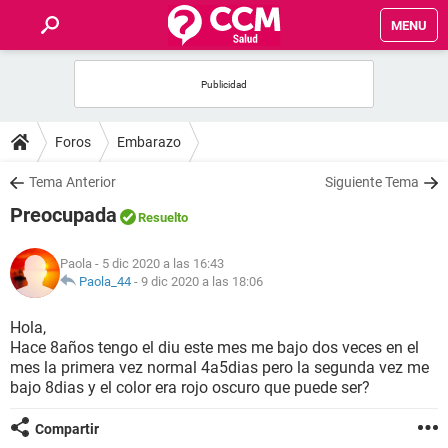
MENU
INICIO
FOROS
Foros
Embarazo
SALUD
Tema Anterior
Siguiente Tema
Preocupada
Resuelto
FAMILIA
Paola
- 5 dic 2020 a las 16:43
NUTRICIÓN
Paola_44
-
9 dic 2020 a las 18:06
Hola,
BIENESTAR
Hace 8años tengo el diu este mes me bajo dos veces en el
mes la primera vez normal 4a5dias pero la segunda vez me
SEXUALIDAD
bajo 8dias y el color era rojo oscuro que puede ser?
Compartir
GLOSARIO