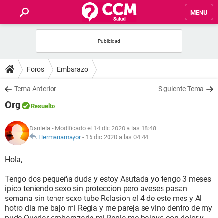
MENU
INICIO
FOROS
Foros
Embarazo
SALUD
Tema Anterior
Siguiente Tema
Org
Resuelto
FAMILIA
Daniela
- Modificado el 14 dic 2020 a las 18:48
NUTRICIÓN
Hermanamayor
-
15 dic 2020 a las 04:44
Hola,
BIENESTAR
Tengo dos pequeña duda y estoy Asutada yo tengo 3 meses
SEXUALIDAD
ipico teniendo sexo sin proteccion pero aveses pasan
semana sin tener sexo tube Relasion el 4 de este mes y Al
hotro dia me bajo mi Regla y me pareja se vino dentro de my
GLOSARIO
pude Quedar embarazada mi Regla me bajava con dolor y