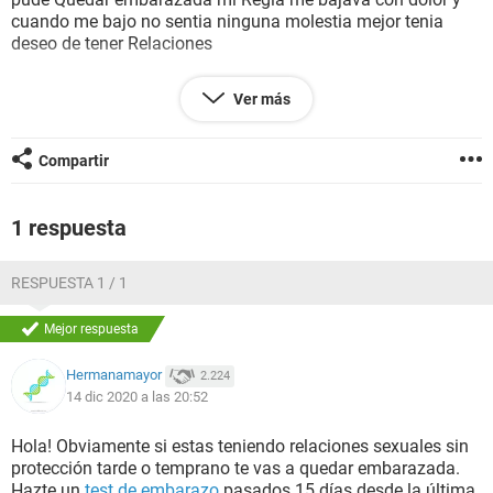
cuando me bajo no sentia ninguna molestia mejor tenia
deseo de tener Relaciones
Ver más
La hotra inquietu hoy tube Relaciones y mi pareja se vino
Compartir
dos veses puedo Quedar embarazada
1 respuesta
RESPUESTA 1 / 1
Mejor respuesta
Hermanamayor
2.224
14 dic 2020 a las 20:52
Hola! Obviamente si estas teniendo relaciones sexuales sin
protección tarde o temprano te vas a quedar embarazada.
Hazte un
test de embarazo
pasados 15 días desde la última