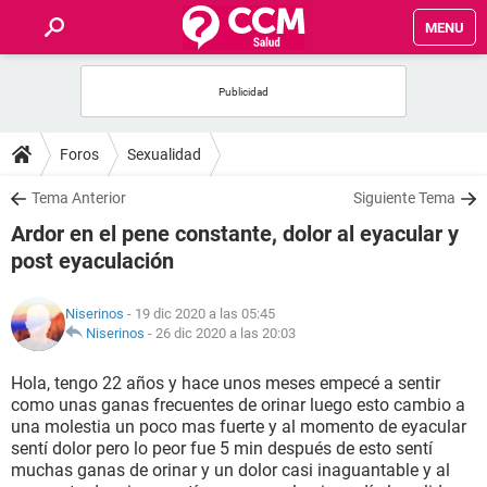
MENU
INICIO
FOROS
Foros
Sexualidad
SALUD
Tema Anterior
Siguiente Tema
Ardor en el pene constante, dolor al eyacular y
FAMILIA
post eyaculación
NUTRICIÓN
Niserinos
- 19 dic 2020 a las 05:45
Niserinos
-
26 dic 2020 a las 20:03
BIENESTAR
Hola, tengo 22 años y hace unos meses empecé a sentir
como unas ganas frecuentes de orinar luego esto cambio a
SEXUALIDAD
una molestia un poco mas fuerte y al momento de eyacular
sentí dolor pero lo peor fue 5 min después de esto sentí
muchas ganas de orinar y un dolor casi inaguantable y al
GLOSARIO