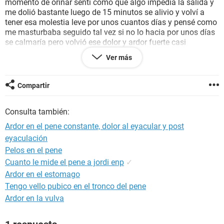
momento de orinar sentí como que algo impedía la salida y
me dolió bastante luego de 15 minutos se alivio y volví a
tener esa molestia leve por unos cuantos días y pensé como
me masturbaba seguido tal vez si no lo hacia por unos días
se calmaría pero volvió ese dolor y ardor fuerte casi
inaguantable
Ver más
El dolor esta en la punta del pene, en la pelvis y en la uretra y
próstata que es como si fuera una comezón pero por dentro
La verdad ya e ido al Urólogo varias veces y en los análisis
Compartir
no salió nada anormal y siempre me dan algo que o no me
hace nada o me hace arder mas por ejemplo
Consulta también:
TANSILOPROST TAMSULOSINA el medico me recomendó
tomar una por día durante unos meses pero a la 5ta pastilla
Ardor en el pene constante, dolor al eyacular y post
suspendí porque en vez de ayudarme lo que hizo fue
eyaculación
disminuir mi cantidad de semen al eyacular y era casi
Pelos en el pene
imperceptible y bueno eso me hacia doler mas y también
volvió esa molestia constante pero mas fuerte.
Cuanto le mide el pene a jordi enp
✓
Ardor en el estomago
PORFAVOR SI A ALGUIEN LE AH PASADO O TIENE UNA
Tengo vello pubico en el tronco del pene
SOLUCION O UN MEDICAMENTO QUE PUEDA PEDIRLE AL
Ardor en la vulva
UROLOGO PARA QUE ME RESETE LES ESTARE MUY
AGRADECIDO.