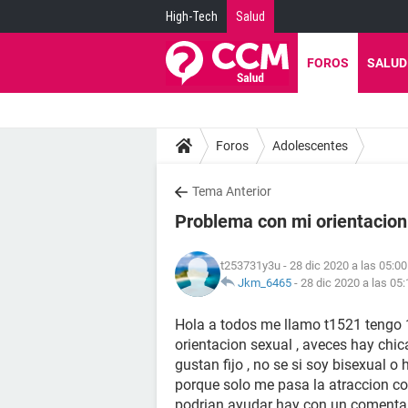
High-Tech
Salud
FOROS
SALUD
Foros
Adolescentes
Tema Anterior
Problema con mi orientacion
t253731y3u
- 28 dic 2020 a las 05:00
Jkm_6465
-
28 dic 2020 a las 05:
Hola a todos me llamo t1521 tengo 1
orientacion sexual , aveces hay chi
gustan fijo , no se si soy bisexual
porque solo me pasa la atraccion co
podrian ayudar hay con un comentar