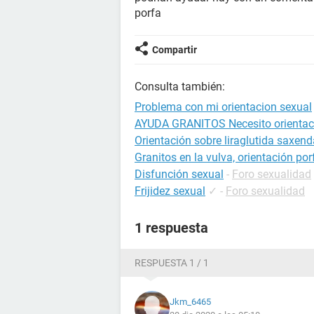
porfa
Compartir
Consulta también:
Problema con mi orientacion sexual
AYUDA GRANITOS Necesito orientac
Orientación sobre liraglutida saxend
Granitos en la vulva, orientación por
Disfunción sexual
-
Foro sexualidad
Frijidez sexual
✓
-
Foro sexualidad
1 respuesta
RESPUESTA 1 / 1
Jkm_6465