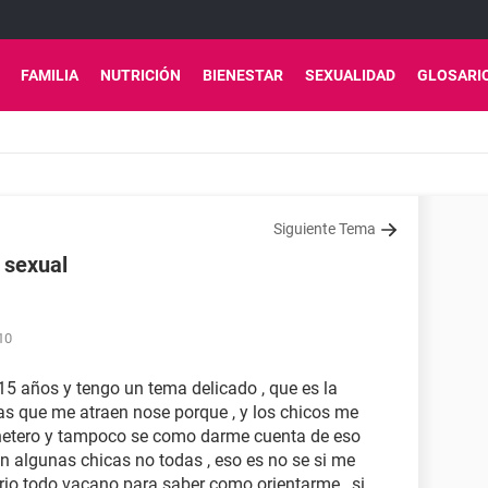
FAMILIA
NUTRICIÓN
BIENESTAR
SEXUALIDAD
GLOSARI
Siguiente Tema
 sexual
10
5 años y tengo un tema delicado , que es la
cas que me atraen nose porque , y los chicos me
 o hetero y tampoco se como darme cuenta de eso
n algunas chicas no todas , eso es no se si me
io todo vacano para saber como orientarme , si