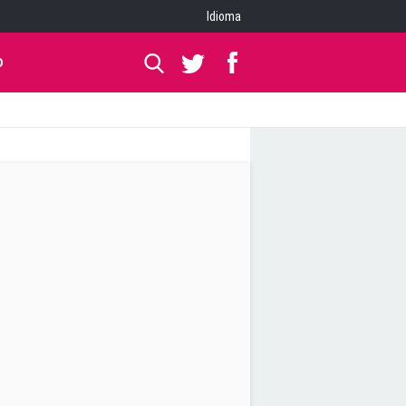
Idioma
O