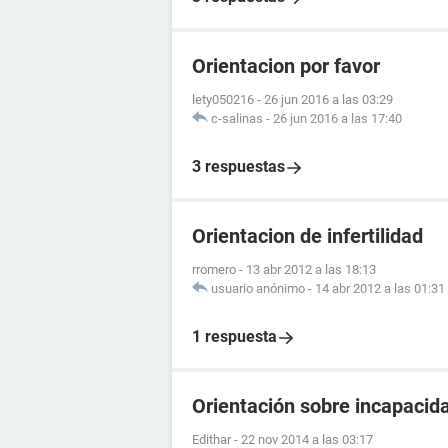
Orientacion por favor
lety050216
-
26 jun 2016 a las 03:29
c-salinas
-
26 jun 2016 a las 17:40
3 respuestas
Orientacion de infertilidad
rromero
-
13 abr 2012 a las 18:13
usuario anónimo
-
14 abr 2012 a las 01:31
1 respuesta
Orientación sobre incapacid
Edithar
-
22 nov 2014 a las 03:17