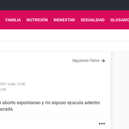
FAMILIA
NUTRICIÓN
BIENESTAR
SEXUALIDAD
GLOSARI
Siguiente Tema
2021 a las 12:30
6:39
un aborto espontaneo y mi esposo eyacula adentro
razada