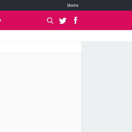
Idioma
O