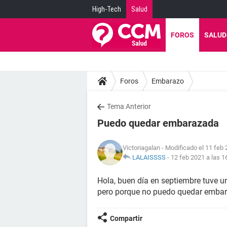
High-Tech
Salud
FOROS
SALUD
Foros
Embarazo
Tema Anterior
Puedo quedar embarazada
Victoriagalan
- Modificado el 11 feb 
LALAISSSS
-
12 feb 2021 a las 1
Hola, buen día en septiembre tuve 
pero porque no puedo quedar emba
Compartir