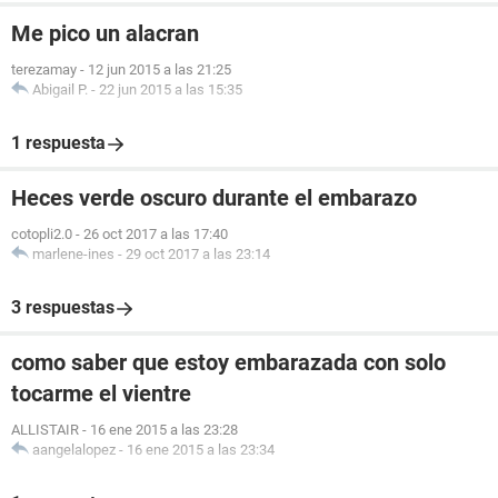
Me pico un alacran
terezamay
-
12 jun 2015 a las 21:25
Abigail P.
-
22 jun 2015 a las 15:35
1 respuesta
Heces verde oscuro durante el embarazo
cotopli2.0
-
26 oct 2017 a las 17:40
marlene-ines
-
29 oct 2017 a las 23:14
3 respuestas
como saber que estoy embarazada con solo
tocarme el vientre
ALLISTAIR
-
16 ene 2015 a las 23:28
aangelalopez
-
16 ene 2015 a las 23:34