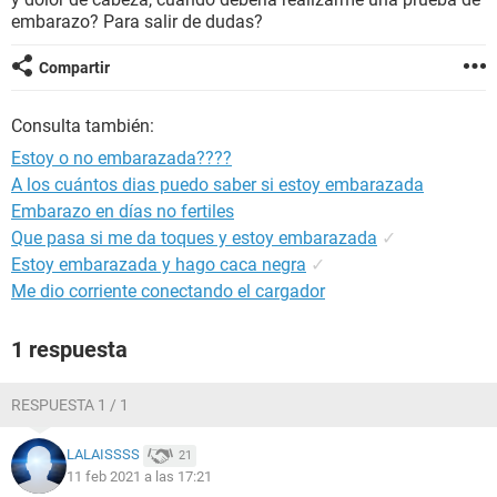
embarazo? Para salir de dudas?
Compartir
Consulta también:
Estoy o no embarazada????
A los cuántos dias puedo saber si estoy embarazada
Embarazo en días no fertiles
Que pasa si me da toques y estoy embarazada
✓
Estoy embarazada y hago caca negra
✓
Me dio corriente conectando el cargador
1 respuesta
RESPUESTA 1 / 1
LALAISSSS
21
11 feb 2021 a las 17:21