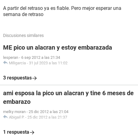
A partir del retraso ya es fiable. Pero mejor esperar una
semana de retraso
Discusiones similares
ME pico un alacran y estoy embarazada
lesperan
-
6 sep 2012 a las 21:34
Miligarcia
-
31 jul 2023 a las 11:02
3 respuestas
ami esposa la pico un alacran y tine 6 meses de
embarazo
melky moran
-
25 dic 2012 a las 21:04
Abigail P.
-
25 dic 2012 a las 21:37
1 respuesta