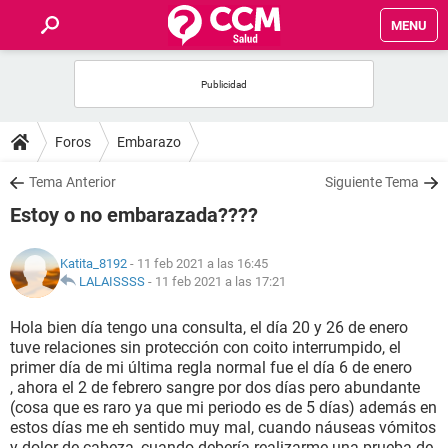
MENU
INICIO
FOROS
Foros
Embarazo
SALUD
Tema Anterior
Siguiente Tema
Estoy o no embarazada????
FAMILIA
Katita_8192
- 11 feb 2021 a las 16:45
NUTRICIÓN
LALAISSSS
-
11 feb 2021 a las 17:21
Hola bien día tengo una consulta, el día 20 y 26 de enero
BIENESTAR
tuve relaciones sin protección con coito interrumpido, el
primer día de mi última regla normal fue el día 6 de enero
SEXUALIDAD
, ahora el 2 de febrero sangre por dos días pero abundante
(cosa que es raro ya que mi periodo es de 5 días) además en
estos días me eh sentido muy mal, cuando náuseas vómitos
GLOSARIO
y dolor de cabeza, cuando debería realizarme una prueba de