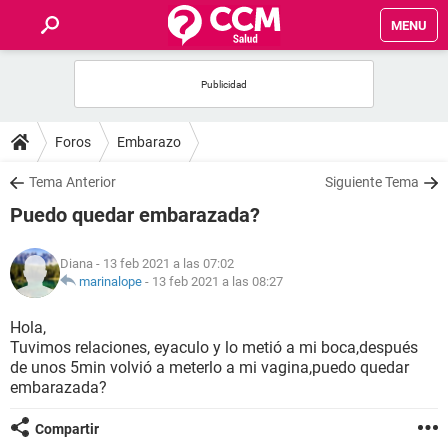
MENU
INICIO
FOROS
Foros
Embarazo
SALUD
Tema Anterior
Siguiente Tema
Puedo quedar embarazada?
FAMILIA
Diana
- 13 feb 2021 a las 07:02
NUTRICIÓN
marinalope
-
13 feb 2021 a las 08:27
Hola,
BIENESTAR
Tuvimos relaciones, eyaculo y lo metió a mi boca,después
de unos 5min volvió a meterlo a mi vagina,puedo quedar
SEXUALIDAD
embarazada?
Compartir
GLOSARIO