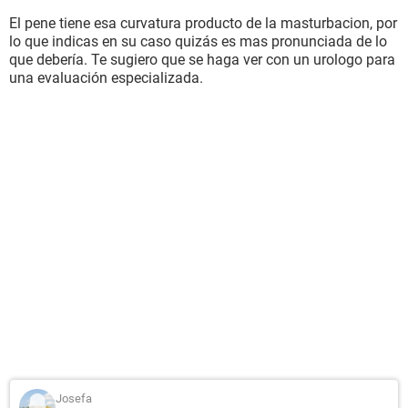
El pene tiene esa curvatura producto de la masturbacion, por
lo que indicas en su caso quizás es mas pronunciada de lo
que debería. Te sugiero que se haga ver con un urologo para
una evaluación especializada.
Josefa