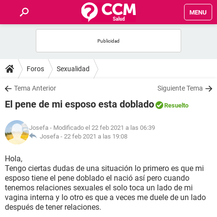
MENU
INICIO
FOROS
Foros
Sexualidad
SALUD
Tema Anterior
Siguiente Tema
El pene de mi esposo esta doblado
Resuelto
FAMILIA
Josefa
- Modificado el 22 feb 2021 a las 06:39
NUTRICIÓN
Josefa -
22 feb 2021 a las 19:08
Hola,
BIENESTAR
Tengo ciertas dudas de una situación lo primero es que mi
esposo tiene el pene doblado el nació así pero cuando
SEXUALIDAD
tenemos relaciones sexuales el solo toca un lado de mi
vagina interna y lo otro es que a veces me duele de un lado
después de tener relaciones.
GLOSARIO