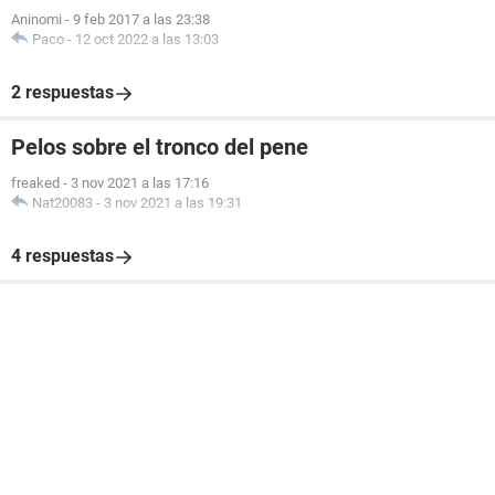
Aninomi
-
9 feb 2017 a las 23:38
Paco
-
12 oct 2022 a las 13:03
2 respuestas
Pelos sobre el tronco del pene
freaked
-
3 nov 2021 a las 17:16
Nat20083
-
3 nov 2021 a las 19:31
4 respuestas