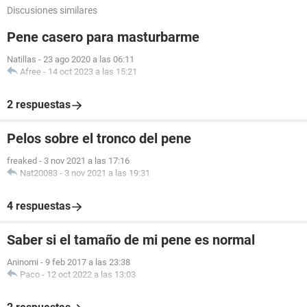
Discusiones similares
Pene casero para masturbarme
Natillas
-
23 ago 2020 a las 06:11
Afree
-
14 oct 2023 a las 15:21
2 respuestas
Pelos sobre el tronco del pene
freaked
-
3 nov 2021 a las 17:16
Nat20083
-
3 nov 2021 a las 19:31
4 respuestas
Saber si el tamaño de mi pene es normal
Aninomi
-
9 feb 2017 a las 23:38
Paco
-
12 oct 2022 a las 13:03