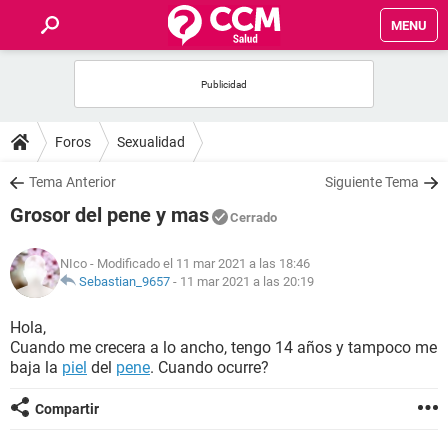
MENU
INICIO
FOROS
Foros
Sexualidad
SALUD
Tema Anterior
Siguiente Tema
Grosor del pene y mas
Cerrado
FAMILIA
NIco
- Modificado el 11 mar 2021 a las 18:46
NUTRICIÓN
Sebastian_9657
-
11 mar 2021 a las 20:19
Hola,
BIENESTAR
Cuando me crecera a lo ancho, tengo 14 años y tampoco me
baja la
piel
del
pene
. Cuando ocurre?
SEXUALIDAD
Compartir
GLOSARIO