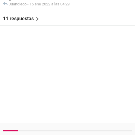
Juandiego
-
15 ene 2022 a las 04:29
11 respuestas