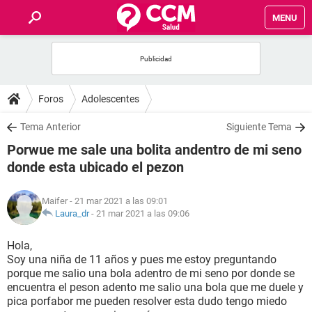
MENU
INICIO
FOROS
Foros
Adolescentes
SALUD
Tema Anterior
Siguiente Tema
Porwue me sale una bolita andentro de mi seno
FAMILIA
donde esta ubicado el pezon
NUTRICIÓN
Maifer
- 21 mar 2021 a las 09:01
Laura_dr
-
21 mar 2021 a las 09:06
BIENESTAR
Hola,
Soy una niña de 11 años y pues me estoy preguntando
SEXUALIDAD
porque me salio una bola adentro de mi seno por donde se
encuentra el peson adento me salio una bola que me duele y
pica porfabor me pueden resolver esta dudo tengo miedo
GLOSARIO