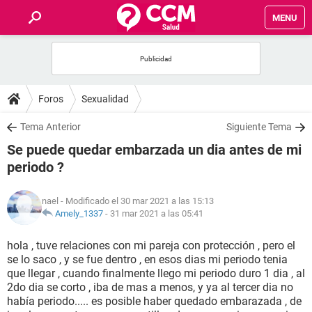
MENU
INICIO
FOROS
Foros
Sexualidad
SALUD
Tema Anterior
Siguiente Tema
Se puede quedar embarzada un dia antes de mi
FAMILIA
periodo ?
NUTRICIÓN
nael
- Modificado el 30 mar 2021 a las 15:13
Amely_1337
-
31 mar 2021 a las 05:41
BIENESTAR
hola , tuve relaciones con mi pareja con protección , pero el
se lo saco , y se fue dentro , en esos dias mi periodo tenia
SEXUALIDAD
que llegar , cuando finalmente llego mi periodo duro 1 dia , al
2do dia se corto , iba de mas a menos, y ya al tercer dia no
había periodo..... es posible haber quedado embarazada , de
GLOSARIO