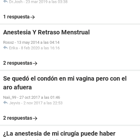
Dr.Josh
-
23 mar 2019 a las 03:38
1 respuesta
Anestesia Y Retraso Menstrual
Rosxz
-
13 may 2014 a las 04:14
Erika
-
8 feb 2020 a las 16:16
2 respuestas
Se quedó el condón en mi vagina pero con el
aro afuera
Naii_99
-
27 oct 2017 a las 01:46
Jeyvis
-
2 nov 2017 a las 22:53
2 respuestas
¿La anestesia de mi cirugía puede haber