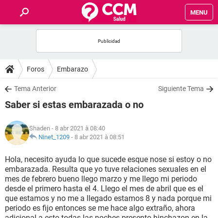
MENU
INICIO
FORUMS
Foros
Embarazo
SALUD
Tema Anterior
Siguiente Tema
Saber si estas embarazada o no
FAMILIA
Shaden
- 8 abr 2021 à 08:40
NUTRICIÓN
Ninet_1209
-
8 abr 2021 à 08:51
Hola, necesito ayuda lo que sucede esque nose si estoy o no
BIENESTAR
embarazada. Resulta que yo tuve relaciones sexuales en el
mes de febrero bueno llego marzo y me llego mi periodo
SEXUALIDAD
desde el primero hasta el 4. Llego el mes de abril que es el
que estamos y no me a llegado estamos 8 y nada porque mi
periodo es fijo entonces se me hace algo extraño, ahora
GLOSARIO
adicional a esto todas las noches presento hinchazon en la