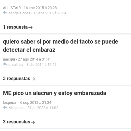
ALLISTAIR
-
16 ene 2015 à 23:28
aangelalopez
-
16 ene 2015 à 23:34
1 respuesta
quiero saber si por medio del tacto se puede
detectar el embaraz
jaacqui
-
27 ago 2014 à 01:41
c-salinas
-
3 dic 2014 à 17:42
3 respuestas
ME pico un alacran y estoy embarazada
lesperan
-
6 sep 2012 à 21:34
Miligarcia
-
31 jul 2023 à 11:02
3 respuestas