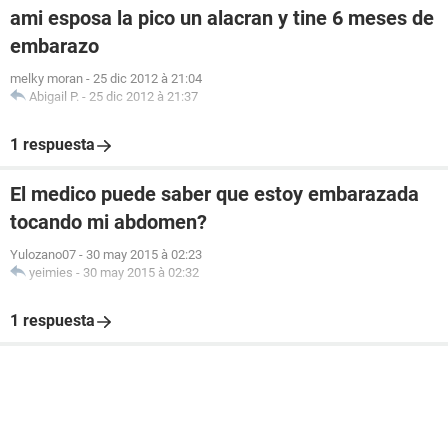
ami esposa la pico un alacran y tine 6 meses de
embarazo
melky moran
-
25 dic 2012 à 21:04
Abigail P.
-
25 dic 2012 à 21:37
1 respuesta
El medico puede saber que estoy embarazada
tocando mi abdomen?
Yulozano07
-
30 may 2015 à 02:23
yeimies
-
30 may 2015 à 02:32
1 respuesta