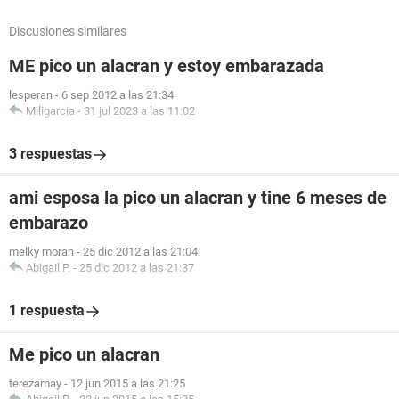
Discusiones similares
ME pico un alacran y estoy embarazada
lesperan
-
6 sep 2012 a las 21:34
Miligarcia
-
31 jul 2023 a las 11:02
3 respuestas
ami esposa la pico un alacran y tine 6 meses de
embarazo
melky moran
-
25 dic 2012 a las 21:04
Abigail P.
-
25 dic 2012 a las 21:37
1 respuesta
Me pico un alacran
terezamay
-
12 jun 2015 a las 21:25