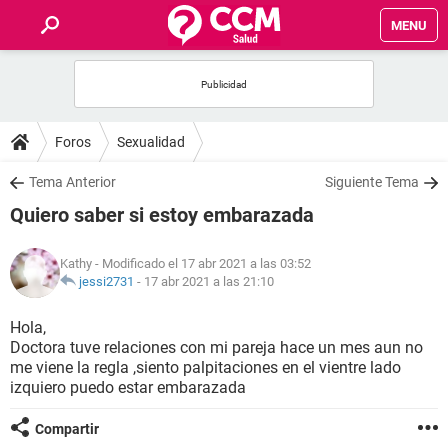
MENU
INICIO
FOROS
Foros
Sexualidad
SALUD
Tema Anterior
Siguiente Tema
Quiero saber si estoy embarazada
FAMILIA
Kathy
- Modificado el 17 abr 2021 a las 03:52
NUTRICIÓN
jessi2731
-
17 abr 2021 a las 21:10
Hola,
BIENESTAR
Doctora tuve relaciones con mi pareja hace un mes aun no
me viene la regla ,siento palpitaciones en el vientre lado
SEXUALIDAD
izquiero puedo estar embarazada
Compartir
GLOSARIO