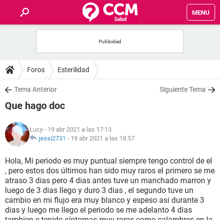
MENU
INICIO
FOROS
Foros
Esterilidad
SALUD
Tema Anterior
Siguiente Tema
Que hago doc
FAMILIA
Lucy
- 19 abr 2021 a las 17:13
NUTRICIÓN
jessi2731
-
19 abr 2021 a las 18:57
Hola, Mi periodo es muy puntual siempre tengo control de el
BIENESTAR
, pero estos dos últimos han sido muy raros el primero se me
atraso 3 dias pero 4 dias antes tuve un manchado marron y
SEXUALIDAD
luego de 3 dias llego y duro 3 dias , el segundo tuve un
cambio en mi flujo era muy blanco y espeso asi durante 3
dias y luego me llego el periodo se me adelanto 4 dias
GLOSARIO
tambien e tenido síntomas muy raros como calambres en la